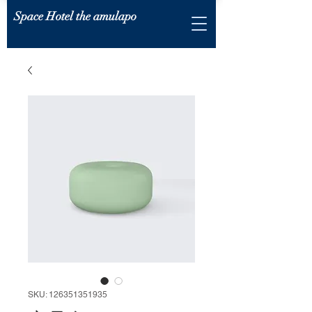
Space Hotel the amulapo
SKU: 126351351935